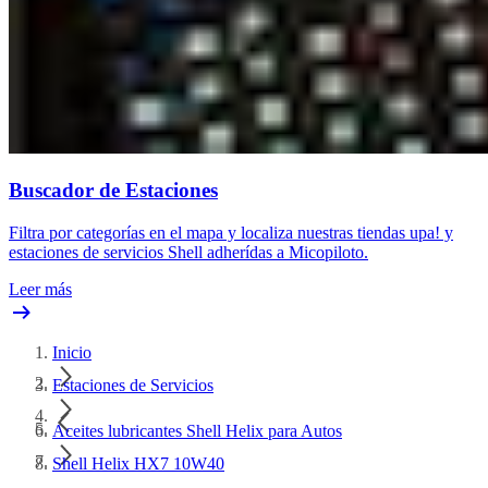
Buscador de Estaciones
Filtra por categorías en el mapa y localiza nuestras tiendas upa! y
estaciones de servicios Shell adherídas a Micopiloto.
Leer más
Inicio
Estaciones de Servicios
Aceites lubricantes Shell Helix para Autos
Shell Helix HX7 10W40