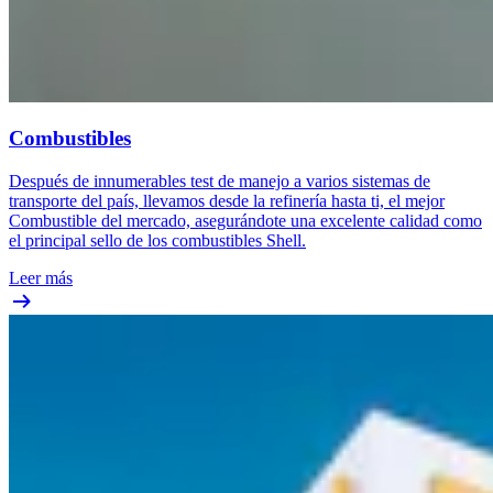
Combustibles
Después de innumerables test de manejo a varios sistemas de
transporte del país, llevamos desde la refinería hasta ti, el mejor
Combustible del mercado, asegurándote una excelente calidad como
el principal sello de los combustibles Shell.
Leer más